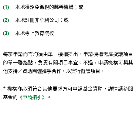
如何申請
本地獲豁免繳稅的慈善機構；或
本地註冊非牟利公司；或
何時申請
本地專上教育院校
優先考慮項目
常見問題
每宗申請而言均須由單一機構提出。申請機構需屬擬議項目
的單一聯絡點，負責有關項目事宜。不過，申請機構可與其
他支持／資助團體攜手合作，以實行擬議項目。
獲批准計劃
* 機構亦必須符合其他要求方可申請基金資助，詳情請參閱
活動日程
基金的
《申請指引》
。
資訊專區